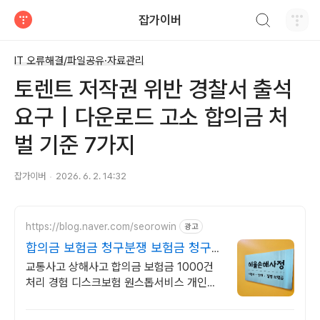
검색하기
잡가이버
티스토리
IT 오류해결/파일공유·자료관리
토렌트 저작권 위반 경찰서 출석
요구｜다운로드 고소 합의금 처
벌 기준 7가지
잡가이버
2026. 6. 2. 14:32
https://blog.naver.com/seorowin
광고
합의금 보험금 청구분쟁 보험금 청구부
터 지급까지
교통사고 상해사고 합의금 보험금 1000건
처리 경험 디스크보험 원스톱서비스 개인보
험 후유장해 33만원,질병 진단금 55만원에
손해사정 서비스를 제공합니다.