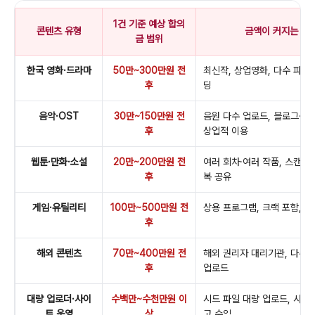
1건 기준 예상 합의
콘텐츠 유형
금액이 커지는 경
금 범위
한국 영화·드라마
50만~300만원 전
최신작, 상업영화, 다수 파일,
후
딩
음악·OST
30만~150만원 전
음원 다수 업로드, 블로그·카
후
상업적 이용
웹툰·만화·소설
20만~200만원 전
여러 회차·여러 작품, 스캔본 
후
복 공유
게임·유틸리티
100만~500만원 전
상용 프로그램, 크랙 포함, 회
후
해외 콘텐츠
70만~400만원 전
해외 권리자 대리기관, 다수 
후
업로드
대량 업로더·사이
수백만~수천만원 이
시드 파일 대량 업로드, 사이트
트 운영
상
고 수익