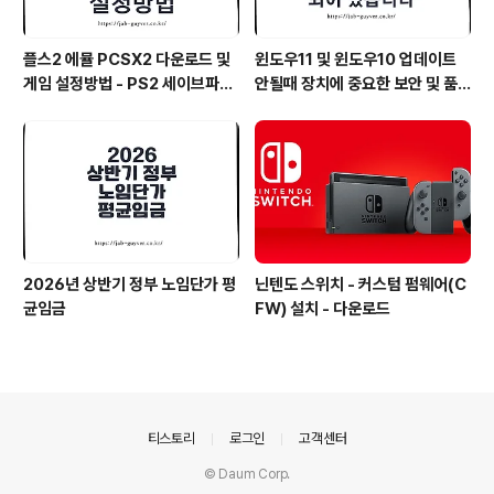
플스2 에뮬 PCSX2 다운로드 및
윈도우11 및 윈도우10 업데이트
게임 설정방법 - PS2 세이브파일
안될때 장치에 중요한 보안 및 품
및 최적화
질 수정이 누락되어 있습니다
2026년 상반기 정부 노임단가 평
닌텐도 스위치 - 커스텀 펌웨어(C
균임금
FW) 설치 - 다운로드
의안내
티스토리
로그인
고객센터
© Daum Corp.