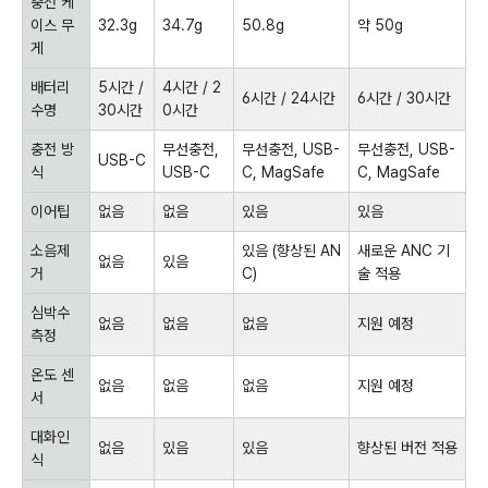
충전 케
이스 무
32.3g
34.7g
50.8g
약 50g
게
배터리
5시간 /
4시간 / 2
6시간 / 24시간
6시간 / 30시간
수명
30시간
0시간
충전 방
무선충전,
무선충전, USB-
무선충전, USB-
USB-C
식
USB-C
C, MagSafe
C, MagSafe
이어팁
없음
없음
있음
있음
소음제
있음 (향상된 AN
새로운 ANC 기
없음
있음
거
C)
술 적용
심박수
없음
없음
없음
지원 예정
측정
온도 센
없음
없음
없음
지원 예정
서
대화인
없음
있음
있음
향상된 버전 적용
식