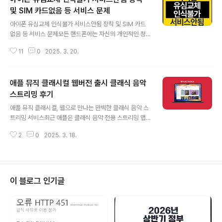
및 SIM 카드없음 등 서비스 문제
글 내용
아이폰 유심교체 인식불가 서비스안됨 장착 및 SIM 카드
없음 등 서비스 문제모든 핸드폰에는 자신의 개인적인 정
보를 담고 잇는 유심 "SIM"이 동봉되어 있으며 보통 처음
11
0
2025. 3. 20.
핸드폰을 구입후 장착 후에는 유심교체를 할일이 그리 많
지 않은데 간혹 아이폰 SIM 카드없음 등의 알림이 뜨면서
유심카드가 인식되지 않거나 서비스안됨 등의 문제가 발생
애플 뮤직 클래시컬 웹버전 출시 클래식 음악
하는 경우가 있습니다.갤럭시나 아이폰 등 핸드폰등을 사
용하다 중고로 아이폰이나 갤럭시등 새롭게 핸드폰을 구입
스트리밍 후기
글 내용
하게 되면 해당기기에 자신이 사용하던 유심을 새롭게 교
애플 뮤직 클래시컬, 웹으로 만나는 완벽한 클래식 음악 스
체해야하는데 새 핸드폰이 아닌 기존에 사용하던 중고핸드
트리밍 서비스최근 애플은 클래식 음악 전용 스트리밍 앱
폰이라 유심교체로 인한 인식불가 오류가 발생하는 경우가
인 '애플 뮤직 클래시컬(Apple Music Classical)'을 웹
있는거 같습니다. 기본적오 유심을 제거하고 장착하는 방
2
0
2025. 3. 18.
페이지로도 이용할 수 있다고 밝혔습니다. 덕분에 사용자
법은 매우 간단하지만 정확한 위치에 장착하지 않으면 ..
들은 모바일뿐만 아니라 데스크탑에서도 손쉽게 500만 곡
이상의 방대한 클래식 음악 카탈로그를 고음질로 감상할
수 있게 되었습니다.이번 웹 서비스 출시를 기념하여 애플
은 프란츠 벨저 뫼스트와 클리블랜드 오케스트라가 연주한
이 블로그 인기글
줄리어스 이스트만의 교향곡 2번과 차이코프스키 교향곡
2번을 6주 동안 독점 제공한다고 밝혔습니다. 클래식 음악
을 사랑하는 분들에게는 놓칠 수 없는 특별한 기회가 될 것
으로 보입니다.또한, 국내외 최고의 아티스트들과 협업하