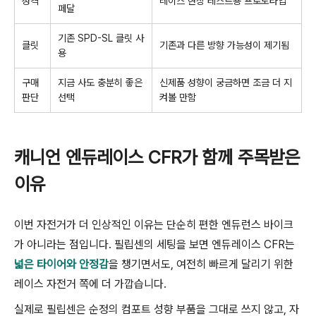
성격
레이스 현장 테스트용 프로토타입
페달
기존 SPD-SL 클릿 사
클릿
기존과 다른 방향 가능성이 제기됨
용
구매
지금 사도 충분히 좋은
신제품 성향이 궁금하면 조금 더 지
판단
선택
켜볼 만함
캐니언 엔듀레이스 CFR가 함께 주목받은
이유
이번 자전거가 더 인상적인 이유는 단순히 편한 엔듀런스 바이크
가 아니라는 점입니다. 필립센의 세팅을 보면 엔듀레이스 CFR는
넓은 타이어와 안정감
을 챙기면서도, 여전히 빠르게 달리기 위한
레이스 자전거 쪽에 더 가깝습니다.
실제로 필립센은 순정의 컴포트 성향 부품을 그대로 쓰지 않고, 자