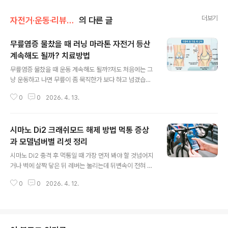
더보기
자전거·운동·리뷰/자전거 리뷰
의 다른 글
무릎염증 물찼을 때 러닝 마라톤 자전거 등산
계속해도 될까? 치료방법
글 내용
무릎염증 물찼을 때 운동 계속해도 될까?저도 처음에는 그
냥 운동하고 나면 무릎이 좀 묵직한가 보다 하고 넘겼습니
다.러닝을 조금 무리한 날, 실내사이클 저항을 세게 준 날,
0
0
2026. 4. 13.
주말에 등산까지 다녀온 날이 겹치면 앞무릎이 뻐근하고
계단 내려갈 때 유난히 욱신거리더군요. 그러다가 어느 날
은 무릎 안에 뭐가 찬 것처럼 빵빵한 느낌이 들고, 굽혔다
시마노 Di2 크래쉬모드 해제 방법 먹통 증상
펼 때 뻑뻑해서 그제야 쉬어야겠다는 생각이 들었습니다.
많이들 말하는 무릎에 물이 찼다는 건 정말 물이 찬다기보
과 모델넘버별 리셋 정리
글 내용
다, 무릎 안이나 주변에서 염증이나 자극이 생겨 액체가 늘
시마노 Di2 충격 후 먹통일 때 가장 먼저 봐야 할 것넘어지
어난 상태로 보는 편이 더 맞습니다. 문제는 이게 한 번 생
거나 벽에 살짝 닿은 뒤 레버는 눌리는데 뒤변속이 전혀 반
기면 그냥 며칠 쉰다고 끝나는 경우보다, 왜 아팠는지 모르
응하지 않는 경우가 있습니다. 라이더들 사이에서는 보통
고 다시 같은 운동을 반복해서 오래 가는 경우가 많다는 점
0
0
2026. 4. 12.
크래쉬모드라고 부르지만, 시마노 공식 문서에서는 RD pr
입니다.그래서 아래는 러닝, 마라..
otection function 또는 RD protection reset이라는
표현을 씁니다.말 그대로 충격이 들어왔을 때 모터와 링크
연결을 잠깐 끊어서 변속기를 보호하는 기능입니다. 그래
서 부품이 완전히 고장 난 것처럼 보여도, 실제로는 리셋만