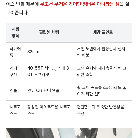
이스 변화 때문에
무조건 무거운 기어만 정답은 아니라는 점
을 잘
보여줍니다.
세팅
필립센 세팅
체감 포인트
항목
타이어
거친 노면에서 안정감과 접지
32mm
폭
력 확보
기어
40-55T 체인링, 최대 3
고속 유지와 재가속을 함께 고
구성
0T 스프라켓
려한 조합
휠 교체 속도를 조금이라도 줄
액슬
앞뒤 QR 레버 액슬
이기 위한 선택
시트포
강성형 에어로드용 시트포
편안함보다 익숙한 반응성을
스트
스트
우선