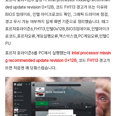
ded update revision 0x12B, 코드 FH113 경고가 뜨는 이유와
BIOS 업데이트, 인텔 마이크로코드 확인, 그래픽 드라이버 점검,
경고 무시 가능 여부까지 실제 화면 기준으로 정리했습니다. 태그
포르자호라이즌6,FH113,인텔0x12B,BIOS업데이트,인텔마이크
로코드,포르자오류,게임실행오류,엑스박스앱,PC게임오류,인텔C
PU
포르자 호라이즌6를 PC에서 실행했는데
Intel processor missin
g recommended update revision 0x12B
, 코드
FH113
경고가
뜨면 처음엔 꽤 당황스럽습니다.