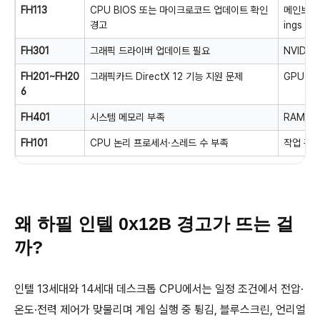
FH113
CPU BIOS 또는 마이크로코드 업데이트 확인
메인보드 B
경고
ings
FH301
그래픽 드라이버 업데이트 필요
NVIDIA
FH201~FH20
그래픽카드 DirectX 12 기능 지원 문제
GPU 사
6
FH401
시스템 메모리 부족
RAM 용
FH101
CPU 논리 프로세서·스레드 수 부족
작업 관리
왜 하필 인텔 0x12B 경고가 뜨는 걸
까?
인텔 13세대와 14세대 데스크톱 CPU에서는 일정 조건에서 전압·
온도·전력 제어가 맞물리며 게임 실행 중 튕김, 블루스크린, 언리얼