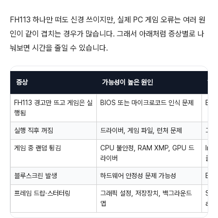
FH113 하나만 떠도 신경 쓰이지만, 실제 PC 게임 오류는 여러 원
인이 같이 겹치는 경우가 많습니다. 그래서 아래처럼 증상별로 나
눠보면 시간을 줄일 수 있습니다.
증상
가능성이 높은 원인
해결
FH113 경고만 뜨고 게임은 실
BIOS 또는 마이크로코드 인식 문제
BI
행됨
실행 직후 꺼짐
드라이버, 게임 파일, 런처 문제
그래
게임 중 랜덤 튕김
CPU 불안정, RAM XMP, GPU 드
Int
라이버
클린
블루스크린 발생
하드웨어 안정성 문제 가능성
BI
프레임 드랍·스터터링
그래픽 설정, 저장장치, 백그라운드
SSD
앱
ar 