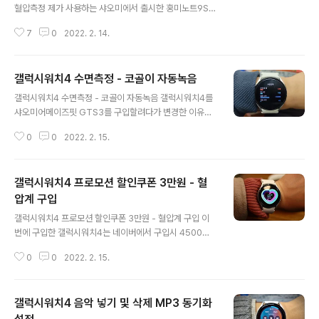
혈압측정 제가 사용하는 샤오미에서 출시한 홍미노트9S에
서는 삼성헬스모니터가 설치가 불가능합니다. 그렇기 때문
7
0
2022. 2. 14.
에 갤럭시워치4에서 지원하는 심전도측정 및 혈압측정을
사용할 수 없습니다. 이걸 모르고 샤오미 어메이즈핏 GTS
3를 구입하려다가 심전도와 혈압측정, 인바디 때문에 갤럭
갤럭시워치4 수면측정 - 코골이 자동녹음
시워치4를 구입했는데 낭패를 보았는데 갤럭시 제품이 아
글 내용
니여도 삼성헬스모니터 설치하는방법을 외국 유튜버를 보
갤럭시워치4 수면측정 - 코골이 자동녹음 갤럭시워치4를
고 성공 후 후기를 남겨봅니다. 갤럭시워치 혈압 측정 - 바
샤오미어메이즈핏 GTS3를 구입할려다가 변경한 이유는
이오그램 무선 혈압계 연결 갤럭시워치 혈압 측정 - 바이오
바로 코골이 시 자동녹음 기능을 지원하기 때문입니다. 그
그램 무선 혈압계 연결 이번에 구입한 갤럭시워치4에서는
0
0
2022. 2. 15.
외에 심전도 ECG와 혈압측정도 가능하지만 이건 갤럭시
혈압측정을 위해서는 전문 의료기기를 통해 혈압측정을 함
핸드폰이 아니라면 사용이 불가능한지 이때는 몰랐습니다.
께 진행하면서 전문 혈압수치와 갤럭시 jab-guyve..
현재 홍미노트9S와는 호환되지 않지만 강제로 삼성헬스모
갤럭시워치4 프로모션 할인쿠폰 3만원 - 혈
니터를 설치해서 사용했지만 썩 마음에 들진 않지만 수면
측정에 대해서는 우선 만족스러운 기능을 보여주고 있습니
압계 구입
글 내용
다. 삼성 웨어러블 앱 설치 갤럭시워치4를 구입했다면 핸
갤럭시워치4 프로모션 할인쿠폰 3만원 - 혈압계 구입 이
드폰에 삼성웨어러블 앱을 설치하고 동기화합니다. [IT 리
번에 구입한 갤럭시워치4는 네이버에서 구입시 4500원
뷰/제품리뷰] - 갤럭시워치4 핸드폰 연동 동기화 앱 설치
플러스멤버쉽을 가입하면 15000원 적립금을 받아 구입할
배터리성능 [IT 리뷰/제품리뷰] - 갤럭시워치4 워치페이
0
0
2022. 2. 15.
수 있습니다. 그리고 현재 3월까지 갤럭시워치 프로모션으
스 변경 삼성헬스 - 2단계인증 갤럭시워치4 ..
로 구입 후 시리얼번호를 등록하면 3만원의 적립금을 줍니
다 (사실 배보다 배꼽이 더 큰거 같은 상술같지만 넘어가지
갤럭시워치4 음악 넣기 및 삭제 MP3 동기화
않으면 그래도 아쉬운건 현실) 갤럭시워치4 vs 어메이즈
핏 GTS3 GTR3 고민 후 지른이유 - 노랗IT월드 어메이