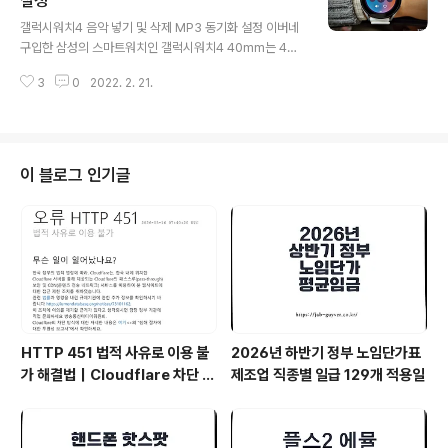
설정
글 내용
즈핏 GTS3 / GTR3 출시되면서 새로 구입할까 고민했는
갤럭시워치4 음악 넣기 및 삭제 MP3 동기화 설정 이버네
데 가격이 갤럭시워치4 비교 시 큰 차이가 없어서 크게 고
구입한 삼성의 스마트워치인 갤럭시워치4 40mm는 44
민 샤오미 핸드폰 홍미노트 미믹스 미맥스 사용자는 삼성
mm와 갤럭시워치클래식 42mm 46mm로 총 4가지 사
헬스모니터 사용불가 yellowit.co.kr 갤럭시워치 혈압 측
3
0
2022. 2. 21.
이즈가 있으며 모두 동일한 기능을 제공합니다. 그렇기 때
정 - 바이오그램 무선 ..
문에 갤럭시워치 핸드폰 연동하여 핸드폰에 있는 음악을
갤럭시워치로 전송할 수 있으며 이렇게 전송된 음악은 별
도의 핸드폰 연동없이 음악을 들을 수 있는 장점이 있습니
다. 기본적으로 갤럭시워치4 음악 넣는방법과 삭제 그리고
이 블로그 인기글
6시간마다 자동 동기화하는 방법을 알아보겠습니다. 갤럭
시워치4 핸드폰 연동 갤럭시워치4 핸드폰 연동 후 필수설
정 15가지 최적화 - 노랗IT월드 갤럭시워치4 정품등록 및
핸드폰 연동방법 심전도 수면측정, 인바디, 날씨연동 배터
리 최적화 절약 개발자옵션 활성화 개발자모드..
HTTP 451 법적 사유로 이용 불
2026년 하반기 정부 노임단가표
가 해결법｜Cloudflare 차단 원
제조업 직종별 일급 129개 적용일
인과 VPN 추천