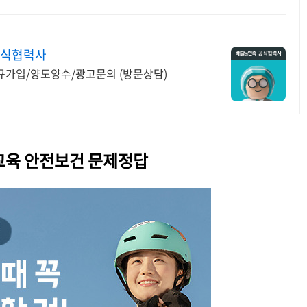
공식협력사
규가입/양도양수/광고문의 (방문상담)
교육 안전보건 문제정답