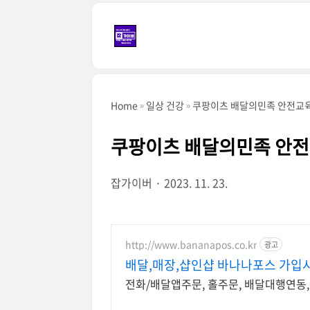
본문 바로가기
Home
일상 건강
쿠팡이츠 배달의민족 안전교
쿠팡이츠 배달의민족 안전
잡가이버
2023. 11. 23.
http://www.bananapos.co.kr
광고
배달,매장,샵인샵 바나나포스 가입시
전화/배달앱주문, 홀주문, 배달대행연동