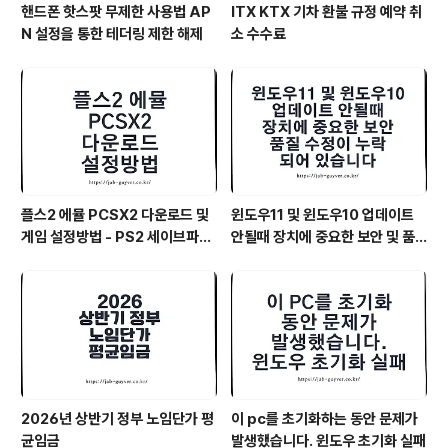
핸드폰 핫스팟 무제한 사용법 AP
ITX KTX 기차 환불 규정 예약 취
N 설정을 통한 테더링 제한 해제
소 수수료
플스2 에뮬 PCSX2 다운로드 및
윈도우11 및 윈도우10 업데이트
게임 설정방법 - PS2 세이브파일
안될때 장치에 중요한 보안 및 품
및 최적화
질 수정이 누락되어 있습니다
2026년 상반기 정부 노임단가 평
이 pc를 초기화하는 동안 문제가
균임금
발생했습니다. 윈도우 초기화 실패