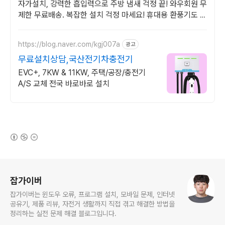
자가설치, 강력한 흡입력으로 주방 냄새 걱정 끝! 와우회원 무
제한 무료배송. 복잡한 설치 걱정 마세요! 휴대용 환풍기도 쿠
팡에서 빠르게 주문하세요.
https://blog.naver.com/kgj007a
광고
무료설치상담,국산전기차충전기
EVC+, 7KW & 11KW, 주택/공장/충전기
A/S 교체 전국 바로바로 설치
(새창열림)
로그 정보
잡가이버
잡가이버는 윈도우 오류, 프로그램 설치, 모바일 문제, 인터넷
공유기, 제품 리뷰, 자전거 생활까지 직접 겪고 해결한 방법을
정리하는 실전 문제 해결 블로그입니다.