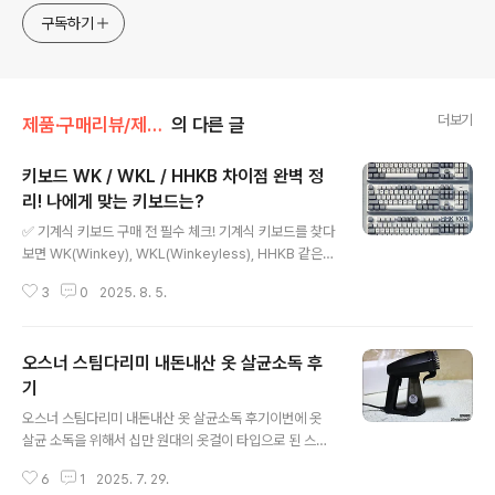
구독하기
더보기
제품·구매리뷰/제품리뷰
의 다른 글
키보드 WK / WKL / HHKB 차이점 완벽 정
리! 나에게 맞는 키보드는?
글 내용
✅ 기계식 키보드 구매 전 필수 체크! 기계식 키보드를 찾다
보면 WK(Winkey), WKL(Winkeyless), HHKB 같은
생소한 용어를 접하게 됩니다. 이 용어들은 키보드의 하단
3
0
2025. 8. 5.
모디파이어 키 배열을 구분하는 기준인데요. 기본적으로
키보드를 구입할 때 풀배열 100% 부터 텐키리스인 80%
그 이하인 70%, 70%, 65% 60% 등의 미니키보드 순으
오스너 스팀다리미 내돈내산 옷 살균소독 후
로 배열이 나뉘는데 그 외에도 WK나 WKL, HHKB 등 변
태적인 키보드도 존재합니다.✔ WK (Winkey) → 일반적
기
글 내용
인 키보드 배열 (윈도우 키 포함)✔ WKL (Winkeyless)
오스너 스팀다리미 내돈내산 옷 살균소독 후기이번에 옷
→ 윈도우 키 없음, 클래식한 디자인✔ HHKB → UNIX 스
살균 소독을 위해서 십만 원대의 옷걸이 타입으로 된 스타
타일 배열, 프로그래머 선호오늘은 WK / WKL / HHKB 배
일러를 구입하려고 고민하다가 소음이 심하다는 말에 옷을
열의 차이점과 각 배열이 어떤 ..
6
1
2025. 7. 29.
살균소독용으로는 스팀다리미가 더 좋다는 말에 고민한 결