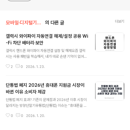
더보기
모바일·디지털기기/안드로이드
의 다른 글
갤럭시 와이파이 자동연결 해제/설정 공용 Wi
-Fi 차단 배터리·보안
글 내용
갤럭시 핸드폰 와이파이 자동연결 설정 및 해제요즘 갤럭
시는 사용 패턴을 학습해서, 내가 따로 손댄 기억이 없어도
갤럭시 와이파이 자동연결 이 켜져 있는 것처럼 보일 때가
2
0
2026. 1. 23.
있습니다. 자주 가는 장소에서는 편하지만, 원치 않는 공용
와이파이에 수시로 붙었다 끊겼다 하면 체감이 꽤 거슬립
니다.그리고 “와이파이가 무조건 배터리를 더 먹는다”는
단통법 폐지 2026년 휴대폰 지원금 시장이
느낌이 있을 수 있는데, 실제로는 신호가 약한 와이파이를
계속 붙잡거나 연결 품질이 들쑥날쑥한 공용망을 반복해서
바뀐 이유 소비자 체감
글 내용
시도할 때 배터리와 스트레스가 같이 올라갑니다. 반대로
단통법 폐지 효과? 기존의 문제점과 2026년 이후 시장이
신호가 안정적이면 Wi-Fi가 더 쾌적할 때도 많고요. 그래
달라지는 방향단말기유통법(단통법) 이슈는 “휴대폰을 더
서 내가 자주 쓰는 와이파이만 자동연결로 남기고, 나머지
싸게 살 수 있느냐”로만 끝나지 않습니다. 실제로는 지원금
는 꺼두는 쪽이 깔끔합니다. 특히 매번 인증이 필요하거나
0
0
2026. 1. 20.
이 어디서, 어떤 조건으로, 얼마나 투명하게 움직이느냐가
잘 붙지 않는 KT GIGA 와이파..
핵심입니다. 그리고 지금은 ‘폐지 논의’가 아니라, 단통법이
이미 폐지된 뒤 시장이 재정렬되는 구간에 더 가깝습니다.