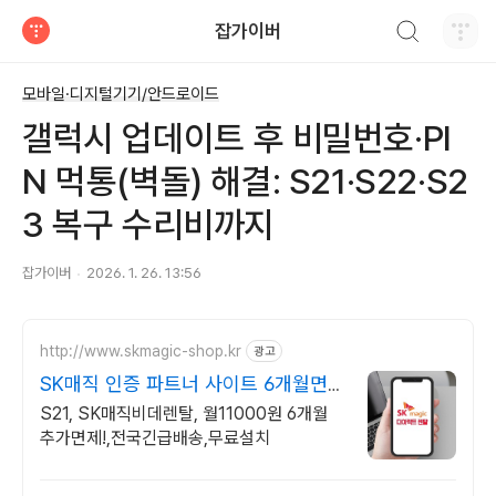
검색하기
잡가이버
티스토리
모바일·디지털기기/안드로이드
갤럭시 업데이트 후 비밀번호·PI
N 먹통(벽돌) 해결: S21·S22·S2
3 복구 수리비까지
잡가이버
2026. 1. 26. 13:56
http://www.skmagic-shop.kr
광고
SK매직 인증 파트너 사이트 6개월면제
+추가사은품+공식몰
S21, SK매직비데렌탈, 월11000원 6개월
추가면제!,전국긴급배송,무료설치