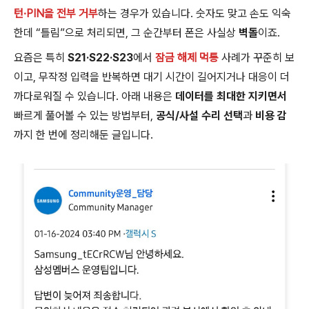
턴·PIN을 전부 거부
하는 경우가 있습니다. 숫자도 맞고 손도 익숙
한데 “틀림”으로 처리되면, 그 순간부터 폰은 사실상
벽돌
이죠.
요즘은 특히
S21·S22·S23
에서
잠금 해제 먹통
사례가 꾸준히 보
이고, 무작정 입력을 반복하면 대기 시간이 길어지거나 대응이 더
까다로워질 수 있습니다. 아래 내용은
데이터를 최대한 지키면서
빠르게 풀어볼 수 있는 방법부터,
공식/사설 수리 선택
과
비용 감
까지 한 번에 정리해둔 글입니다.