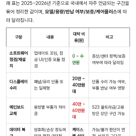
래 표는 2025~2026년 기준으로 국내에서 자주 언급되는 구간을
묶어 정리한 값이며,
모델/용량/반납 여부/보증/케어플러스
에 따
라 달라집니다.
대략 비
구분
내용
비고
용(원)
소프트웨어
업데이트 꼬임, 잠
0 ~ 수
증상/센터 정책/보증
점검/재설
금 UI/인증 모듈 점
만원
여부에 따라 달라짐
치
검
20만 ~
디스플레이
패널/유리 단품 또
단품 수리 가능 여부,
40만원
수리
는 일체형
부품 반납 여부 영향
대
40만 ~
메인보드
용량별 부품가 차이
S23 울트라급/고용
60만원
교체
큼
량은 상단 구간 가능
대
데이터 복
암호화/손상 정도에
케이스
가능/불가 판단이 먼
구
따라 편차 극단적
별 상이
저, 비용은 그다음