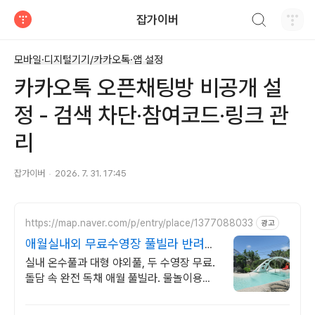
검색하기
잡가이버
티스토리
모바일·디지털기기/카카오톡·앱 설정
카카오톡 오픈채팅방 비공개 설
정 - 검색 차단·참여코드·링크 관
리
잡가이버
2026. 7. 31. 17:45
https://map.naver.com/p/entry/place/1377088033
광고
애월실내외 무료수영장 풀빌라 반려견
동반 이국적 감성숙소
실내 온수풀과 대형 야외풀, 두 수영장 무료.
돌담 속 완전 독채 애월 풀빌라. 물놀이용품
완비, 아이도 반려견도 환영. 이국적 감성에
불멍과 파티까지 즐겨요.