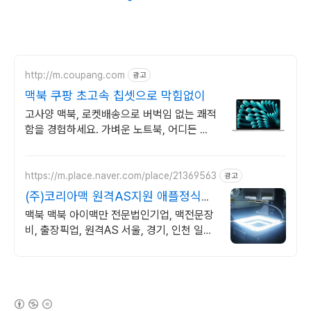
http://m.coupang.com
광고
맥북 쿠팡 초고속 칩셋으로 막힘없이
고사양 맥북, 로켓배송으로 버벅임 없는 쾌적
함을 경험하세요. 가벼운 노트북, 어디든 함
께! 와우회원 무제한 무료배송으로 편리하게.
https://m.place.naver.com/place/21369563
광고
(주)코리아맥 원격AS지원 애플정식자
격보유 신속출장점검
맥북 맥북 아이맥만 전문법인기업, 맥전문장
비, 출장픽업, 원격AS 서울, 경기, 인천 일부
지역 당일 출장, 픽업전문엔지니어 대기
(새창열림)