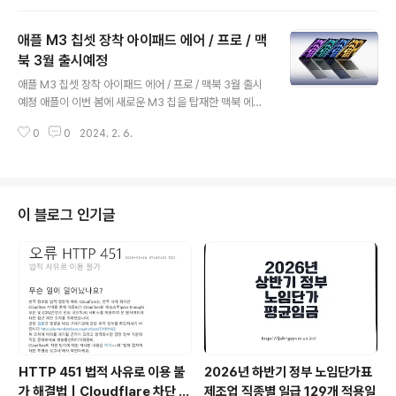
지고 있는데요. 아이폰 SE4는 강력한 성능, 현대적인 디자
인, 향상된 카메라 기능 등을 갖추고 있어 더욱 주목받고 있
애플 M3 칩셋 장착 아이패드 에어 / 프로 / 맥
습니다. 항목 내용 디자인 및 디스플레이 디자인: 아이폰 X
R 또는 아이폰 11과 유사한 현대적인 디자인 예상 디스플
북 3월 출시예정
글 내용
레이: 5.7인치 또는 6.1인치 디스플레이로 업그레이드 예
애플 M3 칩셋 장착 아이패드 에어 / 프로 / 맥북 3월 출시
상, OLED 디스플레이 전환 스펙 및 하드웨어 칩셋: A15
예정 애플이 이번 봄에 새로운 M3 칩을 탑재한 맥북 에어,
바이오닉 또는 A16 바이오닉 칩 탑재 예상 성능: 빠른 성능
아이패드 프로, 그리고 아이패드 에어를 선보일 가능성이
및 향상된 에너지 효율 예상 네트워크: 5G 네트워크 지원
0
0
2024. 2. 6.
높아지면서 애플의 팬들은 기대감을 높이고 있습니다. 최
..
근 블룸버그 마크 거먼의 파워온 뉴스레터에 따르면, 애플
은 3월 말에 이러한 제품들을 공개할 가능성이 높다는 소
식이 전해졌습니다. 이번 출시에 대한 기대는 매우 높은데
요, 거먼은 이번 신제품들이 3월 말 경에 출시될 것으로 예
이 블로그 인기글
측했습니다. 이는 이전의 예측과도 일치하며, 출시 시점이
이전보다 약 2개월 앞당겨진 것입니다. 아이패드 에어도
처음으로 두 가지 크기(11인치, 12.9인치)로 출시될 가능
성이 높습니다. 최근 12.9인치 모델 디자인이 유출되었으
며, M2 칩 대비 성능..
HTTP 451 법적 사유로 이용 불
2026년 하반기 정부 노임단가표
가 해결법｜Cloudflare 차단 원
제조업 직종별 일급 129개 적용일