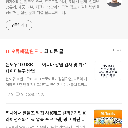
잡가이버는 윈도우 오류, 프로그램 설치, 모바일 문제, 인터넷
공유기, 제품 리뷰, 자전거 생활까지 직접 겪고 해결한 방법을
정리하는 실전 문제 해결 블로그입니다.
구독하기
더보기
IT 오류해결/윈도우·부팅 오류
의 다른 글
윈도우10 USB 트로이목마 감염 검사 및 치료
데이터복구 방법
글 내용
윈도우10·윈도우11 USB 트로이목마 감염 확인, 치료와 데
이터복구 한 번에 정리토렌트로 크랙 게임이나 불법 오피
스·포토샵을 받았다가 USB나 외장하드까지 싹 감염되는
0
0
2025. 12. 2.
경우가 아직도 많습니다. 특히 회사·학교·PC방처럼 여러 P
C를 오가며 사용하는 USB는 한 번만 잘못 꽂아도 트로이
목마, 랜섬웨어가 따라붙기 쉽기 때문에 기본 보안 설정을
회사에서 알툴즈 알집 사용해도 될까? 기업용
제대로 해 두는 게 중요합니다.윈도우를 쓰고 있다면 윈도
우 디펜더(현 Microsoft Defender)와 윈도우 방화벽,
라이선스와 무료 압축 프로그램, 광고 차단 설
글 내용
실시간 감시를 항상 켜 두고, 별도의 외장하드에 주기적으
정
회사에서 알툴즈 알집 사용해도 될까? 기업용 라이선스와