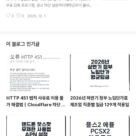
로 시스템 이미지를 만들어 두면 사고났을 때 훨씬 빨리 복
무료 압축 프로그램, 광고 차단 설정까지재택근무가 줄어
구할 수 있습니다.USB·외장하드처럼 이동식 디스크는 내
들고 다시 사무실 근무 비중이 커지면서, 회사 PC에 어떤
컴퓨터뿐 아니라 다른 사람 PC에 연결되면서 감염이 이어
3
0
2025. 12. 1.
프로그램을 설치해 쓰고 있는지 한 번쯤 돌아보는 분위기
질 수 있고, 심하면..
가 많아졌다. 업무 속도가 빨라질수록 자연스럽게 다양한
유틸리티 프로그램을 찾게 되는데, 그중에서도 알툴즈 알
집은 여전히 많은 회사에서 기본처럼 설치하는 압축 프로
그램이다.현재는 알툴즈에서 알매니저로 이름이 변경되었
이 블로그 인기글
지만 프로그램은 크게 변경되지 않았으며 AI 트랜드에 맞
게 업데이트 되었습니다.기업 환경에서 자주 보이는 알툴
즈 알집 설치 화면알집은 압축·압축 해제는 물론 분할, 암호
설정 등 기능이 잘 갖춰져 있어 국내 사용자는 익숙하게 쓰
지만, 회사에서 무료 버전을 그대로 써도 되는지,..
HTTP 451 법적 사유로 이용 불
2026년 하반기 정부 노임단가표
가 해결법｜Cloudflare 차단 원
제조업 직종별 일급 129개 적용일
인과 VPN 추천